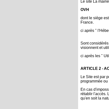
Le site La mairi
OVH
dont le siège es
France.
ci après " l'Hébe
Sont considérés 
visionnent et uti
ci après les " Uti
ARTICLE 2 - A
Le Site est par p
programmée ou n
En cas d'impossi
rétablir l'accès
qu'en soit la nat