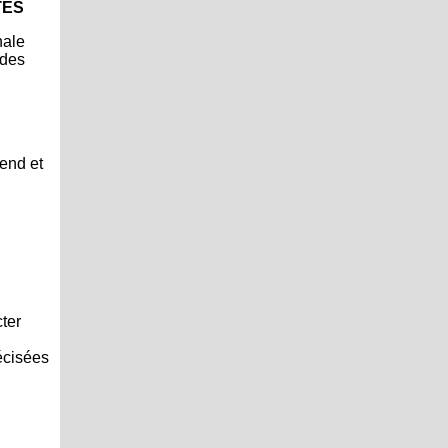
TÉS
nale
 des
rend et
cter
écisées