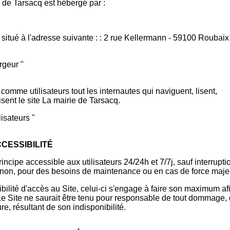
e de Tarsacq est hébergé par :
t situé à l'adresse suivante : : 2 rue Kellermann - 59100 Roubaix
rgeur "
comme utilisateurs tout les internautes qui naviguent, lisent,
lisent le site La mairie de Tarsacq.
lisateurs "
CCESSIBILITÉ
rincipe accessible aux utilisateurs 24/24h et 7/7j, sauf interrupti
on, pour des besoins de maintenance ou en cas de force maje
bilité d'accès au Site, celui-ci s'engage à faire son maximum af
. Le Site ne saurait être tenu pour responsable de tout dommage,
ure, résultant de son indisponibilité.