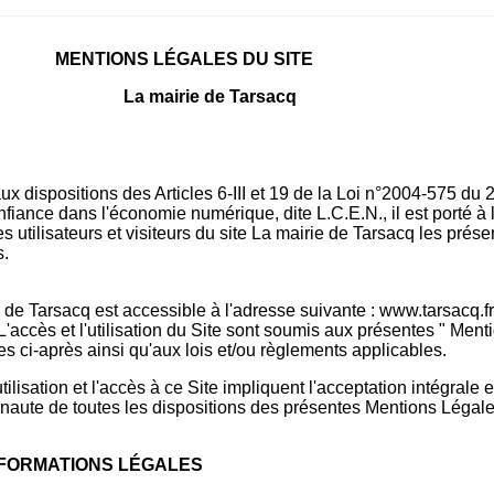
MENTIONS LÉGALES DU SITE
La mairie de Tarsacq
 dispositions des Articles 6-III et 19 de la Loi n°2004-575 du 2
fiance dans l'économie numérique, dite L.C.E.N., il est porté à 
 utilisateurs et visiteurs du site La mairie de Tarsacq les prése
s.
 de Tarsacq est accessible à l'adresse suivante : www.tarsacq.fr 
 L'accès et l'utilisation du Site sont soumis aux présentes " Ment
es ci-après ainsi qu'aux lois et/ou règlements applicables.
tilisation et l'accès à ce Site impliquent l'acceptation intégrale 
ernaute de toutes les dispositions des présentes Mentions Légale
INFORMATIONS LÉGALES