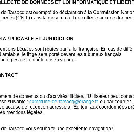
COLLECTE DE DONNÉES ET LOI INFORMATIQUE ET LIBER
e de Tarsacq est exempté de déclaration à la Commission Natio
Libertés (CNIL) dans la mesure où il ne collecte aucune donnée
OI APPLICABLE ET JURIDICTION
ntions Légales sont régies par la loi française. En cas de diffé
 amiable, le litige sera porté devant les tribunaux français
x règles de compétence en vigueur.
CONTACT
ment de contenus ou d'activités illicites, l'Utilisateur peut conta
esse suivante :
commune-de-tarsacq@orange.fr
, ou par courrier
 accusé de réception adressé à l'Éditeur aux coordonnées pr
es mentions légales.
e de Tarsacq vous souhaite une excellente navigation !