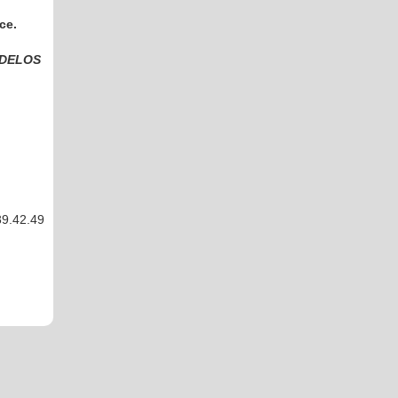
ce.
 DELOS
89.42.49