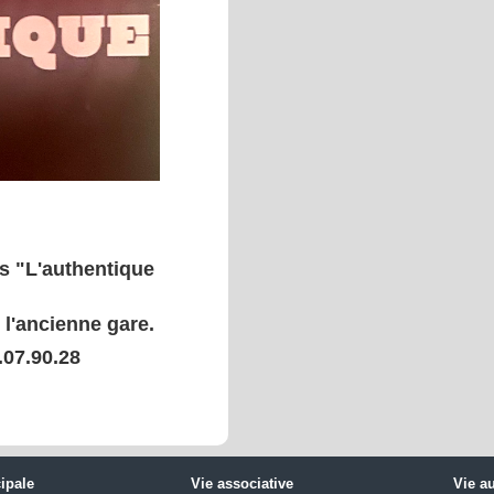
s "L'authentique
t l'ancienne gare.
.07.90.28
ipale
Vie associative
Vie a