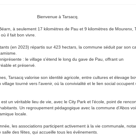
Bienvenue à Tarsacq.
Béarn, à seulement 17 kilomètres de Pau et 9 kilomètres de Mourenx, 
 où il fait bon vivre.
tants (en 2023) répartis sur 423 hectars, la commune séduit par son c
ynamisme.
mniprésente : le village s'étend le long du gave de Pau, offrant un
éable et préservé.
nes, Tarsacq valorise son identité agricole, entre cultures et élevage bo
 village tourné vers l'avenir, où la convivialité et le lien social occupent
est un véritable lieu de vie, avec le City Park et l'école, point de renco
es habitants. Un regroupement pédagogique avec la commune d'Abos voi
amique locale.
année, les associations participent activement à la vie communale, not
e salle des fêtes, qui accueille tous les évênements.