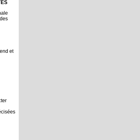
TÉS
nale
 des
rend et
cter
écisées