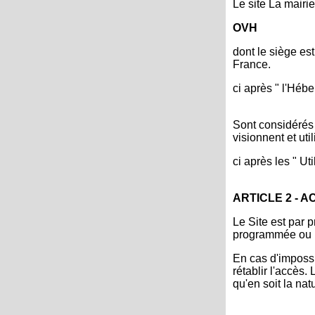
Le site La mairi
OVH
dont le siège es
France.
ci après " l'Hébe
Sont considérés 
visionnent et uti
ci après les " Uti
ARTICLE 2 - A
Le Site est par p
programmée ou n
En cas d'impossi
rétablir l'accès
qu'en soit la nat