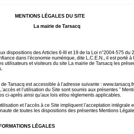
MENTIONS LÉGALES DU SITE
La mairie de Tarsacq
 dispositions des Articles 6-III et 19 de la Loi n°2004-575 du 2
fiance dans l'économie numérique, dite L.C.E.N., il est porté à 
 utilisateurs et visiteurs du site La mairie de Tarsacq les prése
s.
 de Tarsacq est accessible à l'adresse suivante : www.tarsacq.fr 
 L'accès et l'utilisation du Site sont soumis aux présentes " Ment
es ci-après ainsi qu'aux lois et/ou règlements applicables.
tilisation et l'accès à ce Site impliquent l'acceptation intégrale 
ernaute de toutes les dispositions des présentes Mentions Légale
INFORMATIONS LÉGALES