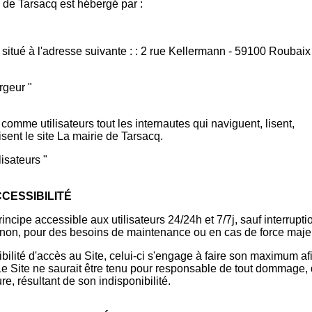
e de Tarsacq est hébergé par :
t situé à l'adresse suivante : : 2 rue Kellermann - 59100 Roubaix
rgeur "
comme utilisateurs tout les internautes qui naviguent, lisent,
lisent le site La mairie de Tarsacq.
lisateurs "
CCESSIBILITÉ
rincipe accessible aux utilisateurs 24/24h et 7/7j, sauf interrupti
on, pour des besoins de maintenance ou en cas de force maje
bilité d'accès au Site, celui-ci s'engage à faire son maximum af
. Le Site ne saurait être tenu pour responsable de tout dommage,
ure, résultant de son indisponibilité.