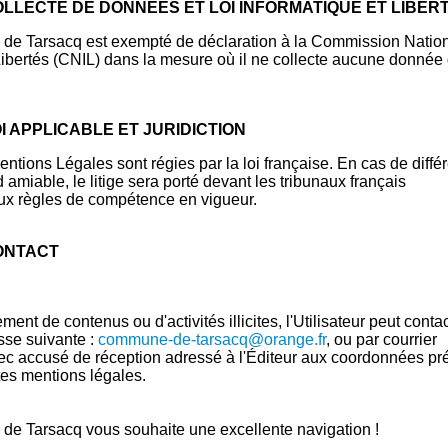
COLLECTE DE DONNÉES ET LOI INFORMATIQUE ET LIBER
e de Tarsacq est exempté de déclaration à la Commission Natio
Libertés (CNIL) dans la mesure où il ne collecte aucune donnée
OI APPLICABLE ET JURIDICTION
ntions Légales sont régies par la loi française. En cas de diffé
 amiable, le litige sera porté devant les tribunaux français
x règles de compétence en vigueur.
CONTACT
ment de contenus ou d'activités illicites, l'Utilisateur peut conta
esse suivante :
commune-de-tarsacq@orange.fr
, ou par courrier
 accusé de réception adressé à l'Éditeur aux coordonnées pr
es mentions légales.
e de Tarsacq vous souhaite une excellente navigation !