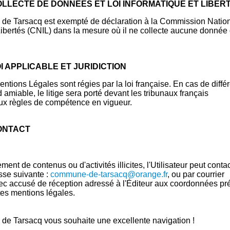
COLLECTE DE DONNÉES ET LOI INFORMATIQUE ET LIBER
e de Tarsacq est exempté de déclaration à la Commission Natio
Libertés (CNIL) dans la mesure où il ne collecte aucune donnée
OI APPLICABLE ET JURIDICTION
ntions Légales sont régies par la loi française. En cas de diffé
 amiable, le litige sera porté devant les tribunaux français
x règles de compétence en vigueur.
CONTACT
ment de contenus ou d'activités illicites, l'Utilisateur peut conta
esse suivante :
commune-de-tarsacq@orange.fr
, ou par courrier
 accusé de réception adressé à l'Éditeur aux coordonnées pr
es mentions légales.
e de Tarsacq vous souhaite une excellente navigation !