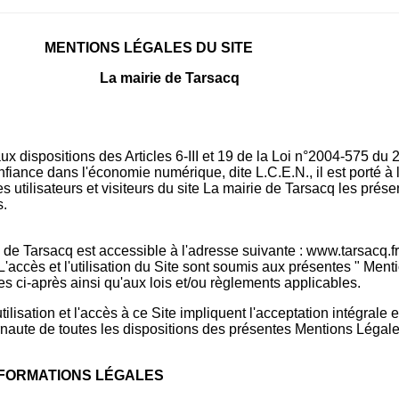
MENTIONS LÉGALES DU SITE
La mairie de Tarsacq
 dispositions des Articles 6-III et 19 de la Loi n°2004-575 du 2
fiance dans l'économie numérique, dite L.C.E.N., il est porté à 
 utilisateurs et visiteurs du site La mairie de Tarsacq les prése
s.
 de Tarsacq est accessible à l'adresse suivante : www.tarsacq.fr 
 L'accès et l'utilisation du Site sont soumis aux présentes " Ment
es ci-après ainsi qu'aux lois et/ou règlements applicables.
tilisation et l'accès à ce Site impliquent l'acceptation intégrale 
ernaute de toutes les dispositions des présentes Mentions Légale
INFORMATIONS LÉGALES