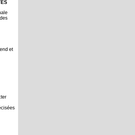
TÉS
nale
 des
rend et
cter
écisées