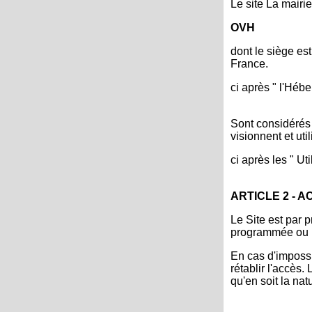
Le site La mairi
OVH
dont le siège es
France.
ci après " l'Hébe
Sont considérés 
visionnent et uti
ci après les " Uti
ARTICLE 2 - A
Le Site est par p
programmée ou n
En cas d'impossi
rétablir l'accès
qu'en soit la nat