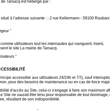
e de Tarsacq est hébergé par :
t situé à l'adresse suivante : : 2 rue Kellermann - 59100 Roubaix
rgeur "
comme utilisateurs tout les internautes qui naviguent, lisent,
lisent le site La mairie de Tarsacq.
lisateurs "
CCESSIBILITÉ
rincipe accessible aux utilisateurs 24/24h et 7/7j, sauf interrupti
on, pour des besoins de maintenance ou en cas de force maje
bilité d'accès au Site, celui-ci s'engage à faire son maximum af
. Le Site ne saurait être tenu pour responsable de tout dommage,
ure, résultant de son indisponibilité.