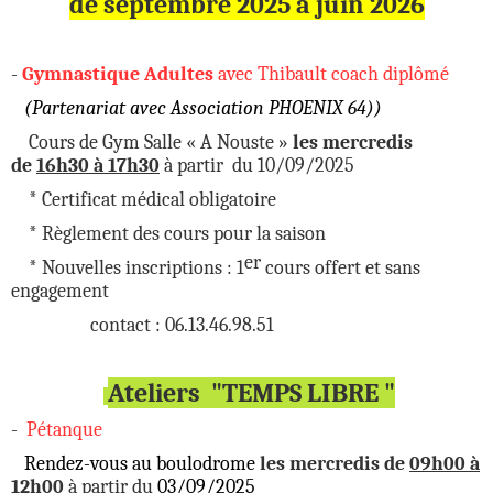
de septembre 2025 à juin 2026
-
Gymnastique Adultes
avec
Thibault coach diplômé
(Partenariat avec Association PHOENIX 64))
Cours de Gym Salle
« A Nouste »
les mercredis
de
16h30 à 17h30
à partir
du 10/09/2025
* Certificat médical obligatoire
* Règlement des cours pour la saison
er
* Nouvelles inscriptions : 1
cours offert et sans
engagement
contact : 06.13.46.98.51
Ateliers "TEMPS LIBRE "
-
Pétanque
Rendez-vous au boulodrome
les mercredis de
09h00 à
12h00
à partir du
03/09/2025